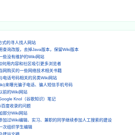
i方式的寻人找人网站
查询改版，去掉Java版本，保留Wiki版本
些没有维护的Wiki网站
ow如何用内容和社区吸引更多浏览者
当网购买的一些网络技术相关书籍
与电话号码相关的另类Wiki网站
iki)来曝光骗子电话、骗人短信手机号码
前的Wiki网站
oogle Knol（谷歌知识）笔记
iki百度收录的问题
部分Wiki网站
参加过Wiki编辑、实习、兼职的同学继续参加人工搜索的建设
一次组织学生编辑
及建站文摘