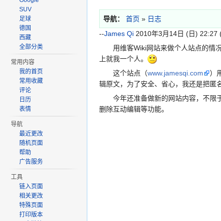
Google
SUV
导航：
首页
»
日志
足球
德国
--
James Qi
2010年3月14日 (日) 22:27 
西藏
全部分类
用维客Wiki网站来做个人站点的情况我
上就我一个人。
常用内容
我的首页
这个站点（
www.jamesqi.com
）
常用收藏
辑原文，为了安全、省心，我还是把匿名用
评论
今年还准备做新的网站内容，不限于使用
日历
删除互动编辑等功能。
表情
导航
最近更改
随机页面
帮助
广告服务
工具
链入页面
相关更改
特殊页面
打印版本