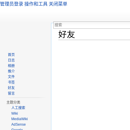
管理员登录
操作和工具
关闭菜单
好友
跳转至：
导航
、
搜索
首页
日志
相册
推介
文件
书签
好友
留言
主题分类
人工搜索
Wiki
MediaWiki
AdSense