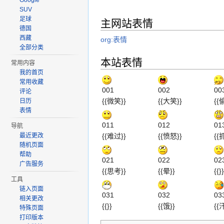
Google
SUV
足球
主网站表情
德国
西藏
org:表情
全部分类
本站表情
常用内容
我的首页
常用收藏
001
002
00
评论
{{微笑}}
{{大笑}}
{{
日历
表情
011
012
01
导航
{{难过}}
{{愤怒}}
{{
最近更改
随机页面
帮助
021
022
02
广告服务
{{思考}}
{{晕}}
{{}}
工具
链入页面
031
032
03
相关更改
{{}}
{{饿}}
{{
特殊页面
打印版本