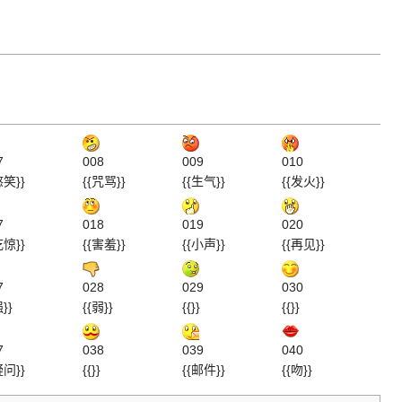
7
008
009
010
憨笑}}
{{咒骂}}
{{生气}}
{{发火}}
7
018
019
020
吃惊}}
{{害羞}}
{{小声}}
{{再见}}
7
028
029
030
强}}
{{弱}}
{{}}
{{}}
7
038
039
040
疑问}}
{{}}
{{邮件}}
{{吻}}