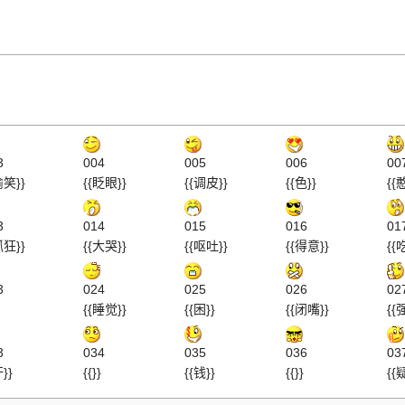
3
004
005
006
00
偷笑}}
{{眨眼}}
{{调皮}}
{{色}}
{{
3
014
015
016
01
抓狂}}
{{大哭}}
{{呕吐}}
{{得意}}
{{
3
024
025
026
02
{{睡觉}}
{{困}}
{{闭嘴}}
{{
3
034
035
036
03
汗}}
{{}}
{{钱}}
{{}}
{{