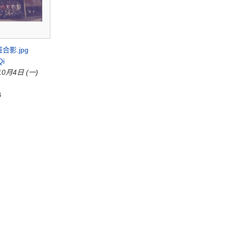
合影.jpg
Qi
10月4日 (一)
B