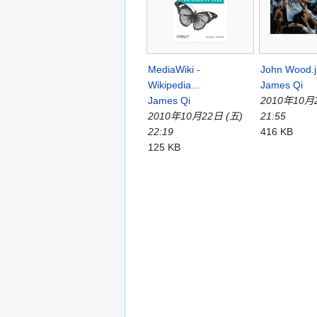
MediaWiki -
John Wood.
Wikipedia...
James Qi
James Qi
2010年10月
2010年10月22日 (五)
21:55
22:19
416 KB
125 KB