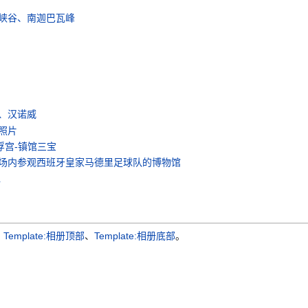
峡谷、南迦巴瓦峰
、汉诺威
照片
浮宫-镇馆三宝
场内参观西班牙皇家马德里足球队的博物馆
册
：
Template:相册顶部
、
Template:相册底部
。