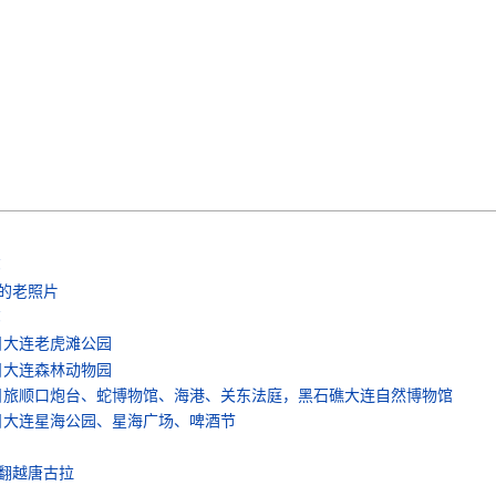
部
的老照片
部
5日大连老虎滩公园
4日大连森林动物园
月3日旅顺口炮台、蛇博物馆、海港、关东法庭，黑石礁大连自然博物馆
月2日大连星海公园、星海广场、啤酒节
翻越唐古拉