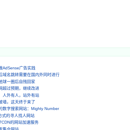
AdSense广告实践
后域名跳转需要在国内外同时进行
地球一圈后自残回家
网超过预期，继续改进
，人外有人，站外有站
被墙，这天终于来了
数字搜索网站：Mighty Number
i方式的寻人找人网站
7CDN的网站加速服务
库集合网站