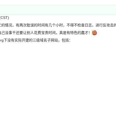
(CST)
忙的情况，有两次耽误的时间有几个小时，不得不检查日志，进行反攻击
自己没事干还要让别人花费宝贵时间，真是有特色的蠢才！
.org下没有实际开建的三级域名子网站，包括：