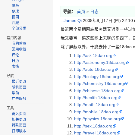
Google
SUV
导航：
首页
»
日志
足球
德国
--
James Qi
2008年9月17日 (四) 22:10 
西藏
全部分类
最近两个星期网站服务器又遇到一些过
我又要骂一遍这些网上无聊的东西了，
常用内容
我的首页
除了屏蔽以外，干脆去掉了一些18dao
常用收藏
http://ask.18dao.org
评论
日历
http://astronomy.18dao.org
表情
http://auto.18dao.org
导航
http://biology.18dao.org
最近更改
http://chemistry.18dao.org
随机页面
http://chinese.18dao.org
帮助
http://health.18dao.org
广告服务
http://math.18dao.org
工具
http://mobile.18dao.org
链入页面
http://physics.18dao.org
相关更改
特殊页面
http://sex.18dao.org
打印版本
http://travel.18dao.org