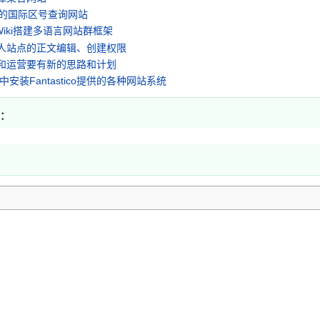
言的国际区号查询网站
aWiki搭建多语言网站群框架
人站点的正文编辑、创建权限
和运营要有新的思路和计划
l中安装Fantastico提供的各种网站系统
言：