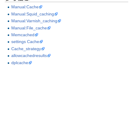
Manual:Cache
Manual:Squid_caching
Manual:Varnish_caching
Manual:File_cache
Memcached
settings Cache
Cache_strategy
allowcachedresults
dplcache