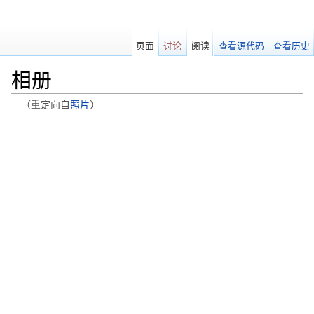
页面
讨论
阅读
查看源代码
查看历史
相册
（重定向自
照片
）
跳转至：
导航
、
搜索