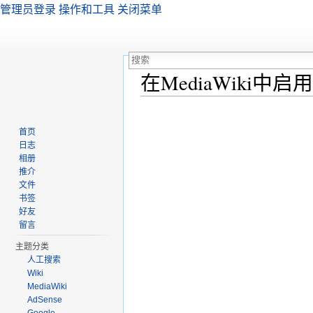
管理员登录
操作和工具
关闭菜单
在MediaWiki中
跳转至：
导航
、
搜索
首页
日志
相册
推介
文件
书签
好友
留言
主题分类
人工搜索
Wiki
MediaWiki
AdSense