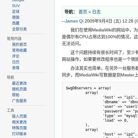
Google
SUV
导航：
首页
»
日志
足球
德国
--
James Qi
2009年9月4日 (五) 12:28 (
西藏
全部分类
我们在使用MediaWiki的网站中，
是偶尔有CPU占用达到100%的情况，
常用内容
无法访问。
我的首页
常用收藏
这个问题持续有很长时间了，至少有1
评论
网站操作，如果要修改程序也是一个很困难
日历
办法其实也简单，在另外一台服务器上安装M
表情
同步，而MediaWiki写数据是到Master
导航
最近更改
$wgDBservers = array(

随机页面
         array(

帮助
                 'host' => "ip1",

广告服务
                 'dbname' => "dbname1",

                 'user' => "user1",

工具
                 'password' => "password1",

                 'type' => "mysql",

链入页面
                 'load' => 0,

相关更改
         ),

特殊页面
         array(

打印版本
                 'host' => "ip2",
