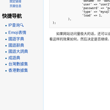
                 'dbname' => "dbname2",

固定链接
                 'user' => "user2",

页面信息
                 'password' => "password2",

                 'type' => "mysql",

快捷导航
                 'load' => 1,

         ),

IP查询🔍
Emoji表情
如果网站访问量极大的话，还可以设置
國語字典
看这样的效果如何，然后决定是否继续
國語辭典
國語大詞典
成語典
台灣數據集
香港數據集