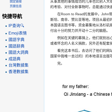
从事其他的事情成功的几率也比别人大
固定链接
页面信息
的考验、对付全新事物时，总能通过快
在Room to Read的发展中，J
快捷导航
斯坦、南非、赞比亚等地，项目从最初
本国语言图书等，资金募集地从洛杉矶
IP查询🔍
付出十分的努力并开动十二分的脑筋。
Emoji表情
例如在关键的募捐上，他们就别出心裁
國語字典
或者怀念的人名义捐款，另外还有配套
國語辭典
看完这本书后，去访问了他们的网
國語大詞典
国家中我唯一去过的）的本地语言出版
成語典
完。
台灣數據集
香港數據集