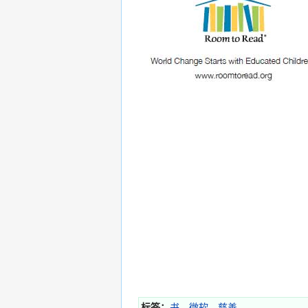
标签：
书
、
微软
、
慈善
。