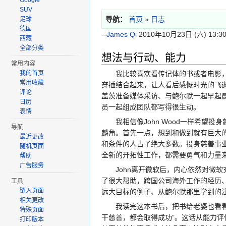
Google
SUV
导航：
首页
»
日志
足球
德国
--
James Qi
2010年10月23日 (六) 13
西藏
全部分类
想法与行动、能力
常用内容
我比较喜欢看传记体的书或者电影，
我的首页
常用收藏
穿插结合起来，让人看后感慨时光的飞
评论
盖茨准备媒体采访、与鲍尔默一起早起
日历
员一起组成团队都写得很生动。
表情
我相信像John Wood一样希望投
导航
麟角。首先一点，想到和做到就有巨大
最近更改
和条件的人占了绝大多数。投身慈善事业
随机页面
全新的开拓性工作，都需要勇气和力量
帮助
广告服务
John离开微软后，内心依然对微软
了很大帮助，跨国公司海外工作的经历
工具
链入页面
远大目标的例子、从鲍尔默那里学到的注重
相关更改
我读完这本书后，把书给老婆也看看，
特殊页面
干慈善，都会取得成功”。这话从能力
打印版本