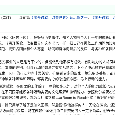
:30 (CST) 续前篇
《离开微软，改变世界》读后感之一
、
《离开微软，
例如《阿甘正传》，把好多历史事件、知名人物与个人几十年的成长历
逝。《离开微软，改变世界》这本书也一样，把自己在微软工作期间为比
晨跑、找知名团体和个人募捐、听闻印度洋海啸后的反应、与各种和各国
身慈善事业的人还是有不少的，但能做到他那样有成效、有影响力的人却凤
的、本质的差别，付诸行动的想法才有实际意义，下不了决心抛弃已有成
后，John的行动力也非常关键，扩展到更多的国家、筹集更多善款，都
来冲破各种困难和阻碍，都需要内心的急迫使命感、马上行动的能力。
充满感激，在那里的工作除了丰厚的报酬以外，对他个人的能力成长也起
、在不同国家组织各种活动需要的文化理解和协调能力、参照比尔盖茨树
成效和忠诚等，都为以后建立和运营Room to Read积累了很好的经
她只简单了解了是怎么回事，然后说“像他这样的人，无论在微软，还
评估方面说得没错，能在微软中国做到第二把交椅的人一定不简单，想去全