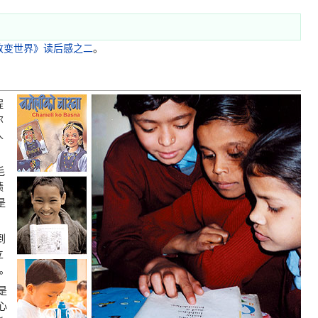
改变世界》读后感之二
。
程
尔
人
毛
绩
是
到
立
验。
是
心