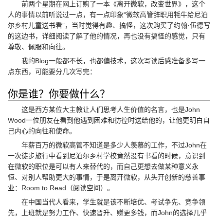
前两个星期在网上订购了一本《离开微软，改变世界》，这个
人的事情以前听说过一点，有一点印象“微软高管辞职用牦牛给尼泊
尔乡村儿童送书看”，当时觉得有趣、搞怪，这次购买了约翰·伍德写
的这边书，详细阅读了解了他的情况，再也没有搞怪的感觉，只有
尊敬、佩服和向往。
我的Blog一般都不长，也都偏技术，这次写读后感准备多写一
点东西，可能要分几次写完：
你是谁？你要做什么？
这是西方某位大主教让人们思考人生价值的名言，也是John
Wood一位朋友在看到他遇到困难和彷徨时送给他的，让他更明白自
己内心的向往和使命。
年薪百万的微软高管不知道是多少人羡慕的工作，不过John在
一次徒步旅行中看到尼泊尔乡村学校竟然没有书看的时候，意识到
在微软的职位是可以有人来替代的，而自己更想去做某种意义永
恒、对别人帮助更大的事情，于是离开微软，从头开创新的慈善事
业：Room to Read（阅读空间）。
在中国当代人看来，学生就是该不断培优、考试争先、竞争领
先，上班就是努力工作、快速晋升、赚更多钱，而John的选择几乎