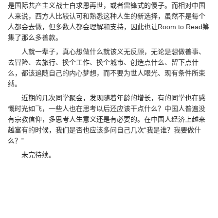
是国际共产主义战士白求恩再世，或者雷锋式的傻子。而相对中国
人来说，西方人比较认可和熟悉这种人生的新选择，虽然不是每个
人都会去做，但多数人都会理解和支持，因此也让Room to Read筹
集了那么多善款。
人就一辈子，真心想做什么就该义无反顾，无论是想做善事、
去冒险、去旅行、换个工作、换个城市、创造点什么、留下点什
么，都该追随自己的内心梦想，而不要为世人眼光、现有条件所束
缚。
近期的几次同学聚会，发现随着年龄的增长，有的同学也在感
慨时光如飞，一些人也在思考以后还应该干点什么？中国人普遍没
有宗教信仰，多思考人生意义还是有必要的。在中国人经济上越来
越富有的时候，我们是否也应该多问自己几次“我是谁？我要做什
么？”
未完待续。