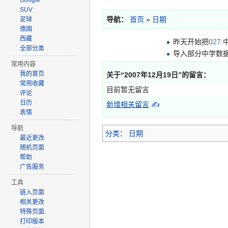
Google
SUV
导航：
首页
»
日期
足球
德国
西藏
昨天开始把
027:
全部分类
导入部分中学数
常用内容
我的首页
关于“
2007年12月19日
”的留言：
常用收藏
目前暂无留言
评论
日历
新增相关留言
✍
表情
导航
分类
：
日期
最近更改
随机页面
帮助
广告服务
工具
链入页面
相关更改
特殊页面
打印版本