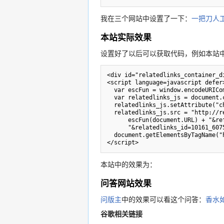
我在三个网站中设置了一下：
一把刀人
本站实际效果
设置好了以后可以获取代码，例如本站
<div id="relatedlinks_container_di
<script language=javascript defer>
  var escFun = window.encodeURIComponent ? window.encodeURIComponent : escape;

  var relatedlinks_js = document.createElement("script");

  relatedlinks_js.setAttribute("charset", "utf-8");

  relatedlinks_js.src = "http://relatedlinks.googlelabs.com/client/client.js?url=" +

      escFun(document.URL) + "&referrer=" + escFun(document.referrer) +

      "&relatedlinks_id=10161_6075643109786430614&title=" + escFun(document.title);

  document.getElementsByTagName("head")[0].appendChild(relatedlinks_js);

本站中的效果为：
问答网站效果
问版主
中的效果可以看这个问答：
香水
谷歌相关链接