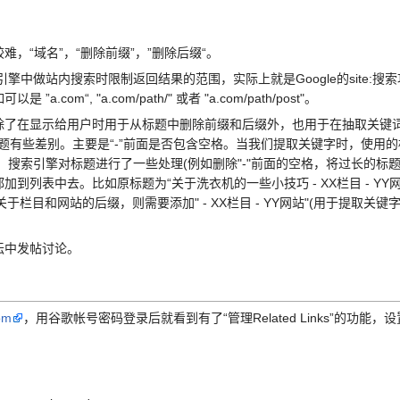
“域名”，“删除前缀”，”删除后缀“。
索引擎中做站内搜索时限制返回结果的范围，实际上就是Google的sit
m“, "a.com/path/" 或者 "a.com/path/post"。
除了在显示给用户时用于从标题中删除前缀和后缀外，也用于在抽取关键
g中的标题有些差别。主要是“-”前面是否包含空格。当我们提取关键字时，使
的，搜索引擎对标题进行了一些处理(例如删除"-"前面的空格，将过长的标
到列表中去。比如原标题为“关于洗衣机的一些小技巧 - XX栏目 - YY网
关于栏目和网站的后缀，则需要添加" - XX栏目 - YY网站"(用于提取关键
中发帖讨论。
om
，用谷歌帐号密码登录后就看到有了“管理Related Links”的功