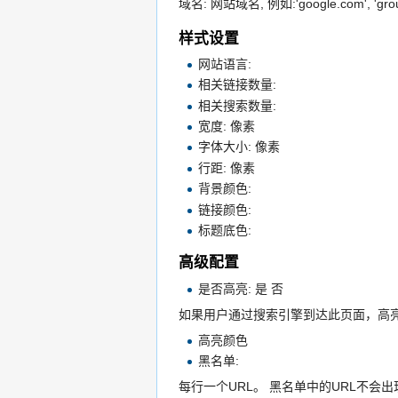
域名: 网站域名, 例如:'google.com', 'grou
样式设置
网站语言:
相关链接数量:
相关搜索数量:
宽度: 像素
字体大小: 像素
行距: 像素
背景颜色:
链接颜色:
标题底色:
高级配置
是否高亮: 是 否
如果用户通过搜索引擎到达此页面，高
高亮颜色
黑名单:
每行一个URL。 黑名单中的URL不会