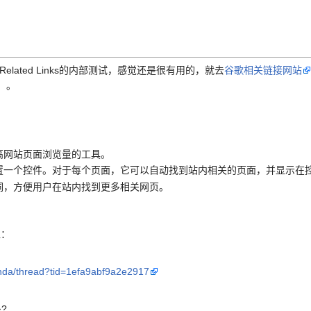
lated Links的内部测试，感觉还是很有用的，就去
谷歌相关链接网站
）。
长们提高网站页面浏览量的工具。
的网页上放置一个控件。对于每个页面，它可以自动找到站内相关的页面，并显示在
搜索关键词，方便用户在站内找到更多相关网页。
入：
enda/thread?tid=1efa9abf9a2e2917
?