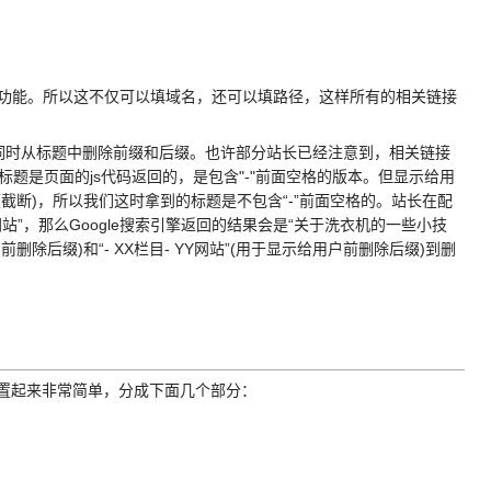
e:搜索功能。所以这不仅可以填域名，还可以填路径，这样所有的相关链接
词时从标题中删除前缀和后缀。也许部分站长已经注意到，相关链接
用的标题是页面的js代码返回的，是包含"-"前面空格的版本。但显示给用
题截断)，所以我们这时拿到的标题是不包含“-”前面空格的。站长在配
站”，那么Google搜索引擎返回的结果会是“关于洗衣机的一些小技
字前删除后缀)和“- XX栏目- YY网站”(用于显示给用户前删除后缀)到删
能，设置起来非常简单，分成下面几个部分：