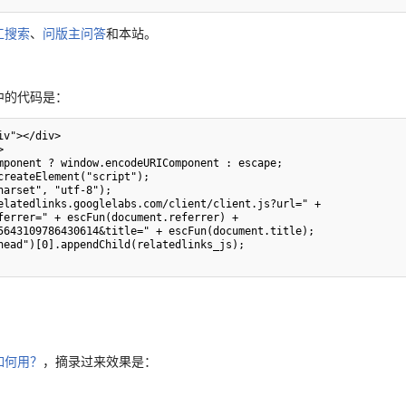
工搜索
、
问版主问答
和本站。
中的代码是：
v"></div>



如何用？
，摘录过来效果是：