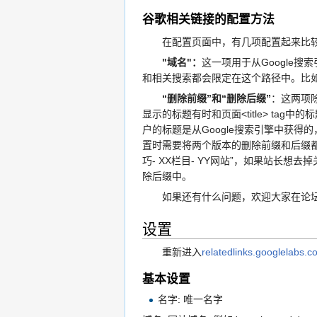
谷歌相关链接的配置方法
在配置页面中，有几项配置起来比较难，
"域名"：
这一项用于从Google搜
和相关搜索都会限定在这个路径中。比如可以是 ”a.co
“删除前缀”和“删除后缀”
：这两项
显示的标题有时和页面<title> ta
户的标题是从Google搜索引擎中获得
置时需要将两个版本的删除前缀和后缀都加
巧- XX栏目- YY网站”，如果站长想去掉
除后缀中。
如果还有什么问题，欢迎大家在论坛
设置
重新进入
relatedlinks.googlelabs.c
基本设置
名字: 唯一名字