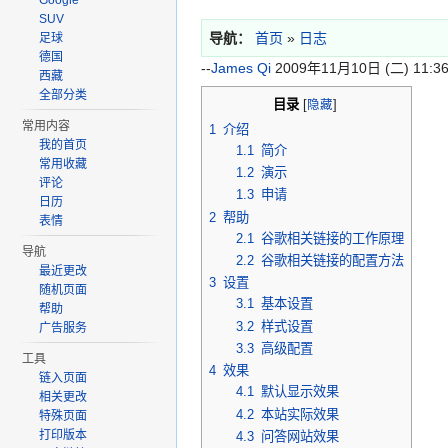
Google
SUV
导航：
首页
»
日志
足球
德国
--
James Qi
2009年11月10日 (二) 11:36
西藏
全部分类
目录
[
隐藏
]
常用内容
1
介绍
我的首页
1.1
简介
常用收藏
1.2
演示
评论
1.3
申请
日历
2
帮助
表情
2.1
谷歌相关链接的工作原理
导航
2.2
谷歌相关链接的配置方法
最近更改
3
设置
随机页面
3.1
基本设置
帮助
3.2
样式设置
广告服务
3.3
高级配置
工具
4
效果
链入页面
4.1
默认显示效果
相关更改
4.2
本站实际效果
特殊页面
打印版本
4.3
问答网站效果