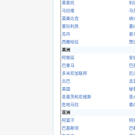
莱索托
利
马拉维
马
莫桑比克
纳
塞拉利昂
塞
苏丹
索
西撒哈拉
赞
美洲
阿根廷
安
巴拿马
巴
多米尼加联邦
厄
古巴
圭
美国
秘
圣基茨和尼维斯
圣
危地马拉
委
亚洲
阿富汗
阿
巴基斯坦
巴