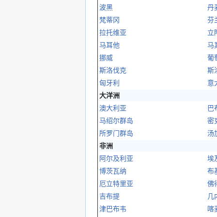
波黑
丹
梵蒂冈
芬
拉托维亚
立
马耳他
马
挪威
葡
斯洛伐克
斯
匈牙利
意
大洋洲
澳大利亚
巴
马绍尔群岛
密
所罗门群岛
汤
非洲
阿尔及利亚
埃
博茨瓦纳
布
厄立特里亚
佛
吉布提
几
津巴布韦
喀