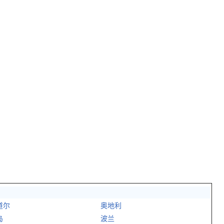
道尔
奥地利
岛
波兰