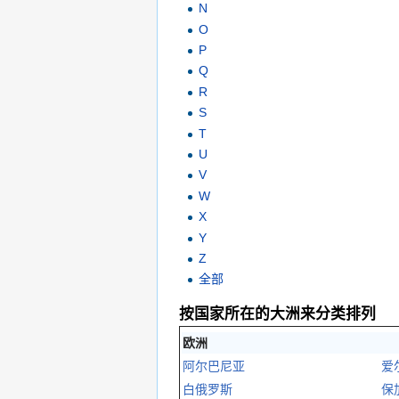
N
O
P
Q
R
S
T
U
V
W
X
Y
Z
全部
按国家所在的大洲来分类排列
欧洲
阿尔巴尼亚
爱
白俄罗斯
保