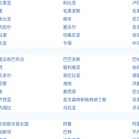
比里亚
利比亚
卢
里
毛里求斯
毛
米比亚
南非
尼
内加尔
塞舌尔
圣
马里
坦桑尼亚
突
比亚
乍得
中
提瓜和巴布达
巴巴多斯
巴
西
玻利维亚
伯
瓜多尔
哥伦比亚
哥
亚那
海地
洪
鲁
墨西哥
尼
卢西亚
圣文森特和格林纳丁斯
苏
内瑞拉
乌拉圭
牙
拉伯联合酋长国
阿曼
阿
勒斯坦
巴林
不