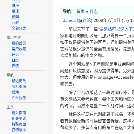
Google
SUV
导航：
首页
»
日志
足球
德国
--
James Qi
(
讨论
) 2008年2月1日 (五) 13
西藏
全部分类
前些天写了一篇“
做网站可以深入下
家和地区的国际区号（那只需要一个页
常用内容
如不仅是提供美国的区号，还能提供美
我的首页
它网站很少提供的全面有用信息。先想
常用收藏
评论
去增加城市的中文名称。
日历
这个网站是N多年前就是用业余时间慢
表情
问题和反馈意见，因为提供得早，另外
导航
地大，但使用的是Frontpage+Ac
最近更改
和完善。
随机页面
除了平台改版花了一段时间以外，最近
帮助
广告服务
英文网站来参考数据，每个国家和地区
的时间，当然不是整个一个月时间，这
工具
链入页面
就是这样现在也刚能算半成品，还需要
相关更改
者有数据更新的时候留言告诉我，这样
特殊页面
帮助罢了，多留点有用的东西在这个太多
打印版本