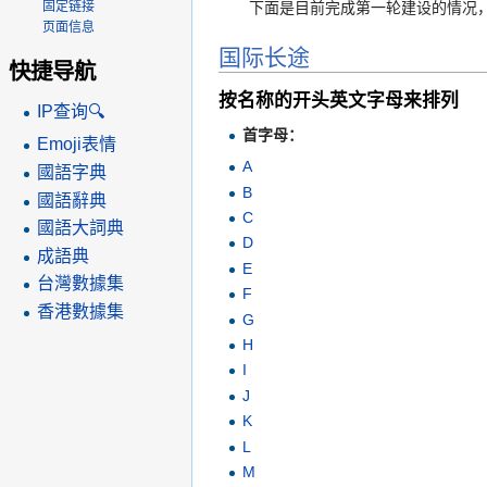
下面是目前完成第一轮建设的情况，
固定链接
页面信息
国际长途
快捷导航
按名称的开头英文字母来排列
IP查询🔍
首字母：
Emoji表情
A
國語字典
B
國語辭典
C
國語大詞典
D
成語典
E
台灣數據集
F
香港數據集
G
H
I
J
K
L
M