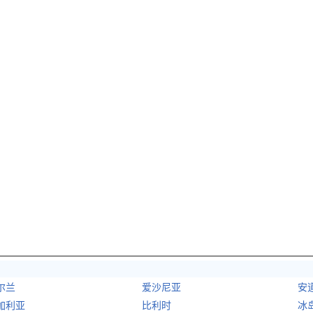
尔兰
爱沙尼亚
安
加利亚
比利时
冰