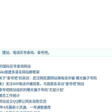
、
建站
、
电话区号查询
、
查号吧
。
言的国际区号查询网站
aWiki搭建多语言网站群框架
关于“查号吧”的采访：武汉网民建网站揭电话诈骗 曝光骗子号码
末》关注400电话诈骗现象，与我联系采访“查号吧”网站
查号吧网站组织的曝光骗子号码“灭鼠计划”
理员工作统计
网站设立QQ群让网友自助交流
09年4月最新小灵通、一号通数据库