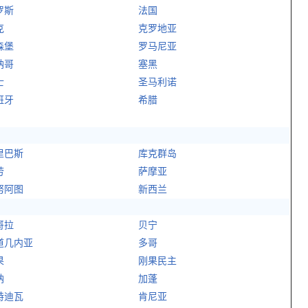
罗斯
法国
克
克罗地亚
森堡
罗马尼亚
纳哥
塞黑
士
圣马利诺
班牙
希腊
里巴斯
库克群岛
劳
萨摩亚
努阿图
新西兰
哥拉
贝宁
道几内亚
多哥
果
刚果民主
纳
加蓬
特迪瓦
肯尼亚