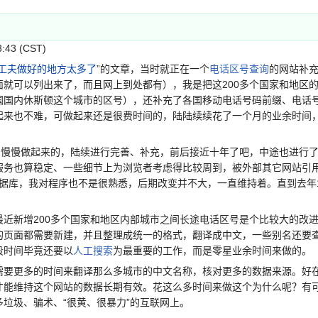
:43 (CST)
工夫做好的地方太多了
”的文章，当时就正在一个
电话区号查询
的网站补充
面就可以列出来了，而且网上到处都有），我是把这200多个国家和地区
国国内休斯顿这个城市的区号），还补充了各国移动电话号码前缀、电话
起来也不难，可做起来还是很费时间的，陆陆续续花了一个月的业余时间
慢做起来的，陆续进行完善、补充，前后接近十年了吧，中途也进行了
服务也算稳定、一些细节上为浏览者考虑得比较周到，被外部其它网站引
cess数据库，我对程序也不是很熟悉，后期改变并不大，一直维持着。直到去年
新增200多个国家和地区内部城市之间长途电话区号是个比较大的改进
的页面都需要新建，并且整理成统一的格式，翻译成中文，一些别名还要
段时间毕竟还要以
人工搜索
为最重要的工作，而是零星业余时间来做的。
更多的时间来翻译那么多城市的中文名称，核对更多的数据来源。好在使
才能维持这个网站的数据长期有效。花这么多时间来做这个为什么呢？有
垃圾、骗术、“很黄、很暴力”的互联网上。