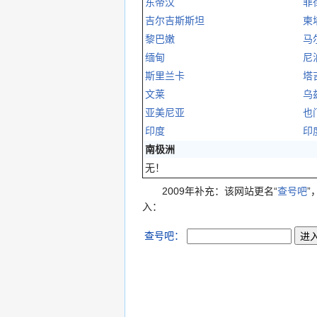
东帝汶
菲
吉尔吉斯斯坦
柬
黎巴嫩
马
缅甸
尼
斯里兰卡
塔
文莱
乌
亚美尼亚
也
印度
印
南极洲
无！
2009年补充：该网站更名“
查号吧
”
入：
查号吧：