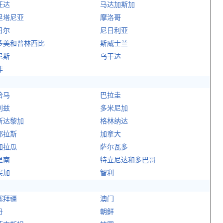
旺达
马达加斯加
里塔尼亚
摩洛哥
日尔
尼日利亚
多美和普林西比
斯威士兰
尼斯
乌干达
非
哈马
巴拉圭
利兹
多米尼加
斯达黎加
格林纳达
都拉斯
加拿大
加拉瓜
萨尔瓦多
里南
特立尼达和多巴哥
买加
智利
塞拜疆
澳门
丹
朝鲜