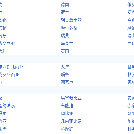
麦
德国
俄
兰
荷兰
捷
陶宛
列支敦士登
卢
其顿
摩尔多瓦
摩
萄牙
瑞典
瑞
洛文尼亚
乌克兰
西
大利
英国
布亚新几内亚
斐济
基
克罗尼西亚
瑙鲁
帕
加
图瓦卢
瓦
及
埃塞俄比亚
安
基纳法索
布隆迪
赤
得角
冈比亚
刚
内亚
几内亚比绍
加
麦隆
科摩罗
科