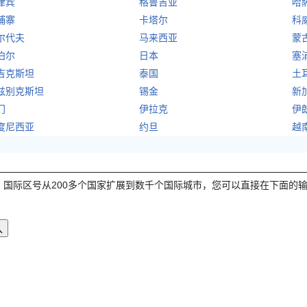
律宾
格鲁吉亚
哈
埔寨
卡塔尔
科
尔代夫
马来西亚
蒙
泊尔
日本
塞
吉克斯坦
泰国
土
兹别克斯坦
锡金
新
门
伊拉克
伊
度尼西亚
约旦
越
，国际区号从200多个国家扩展到数千个国际城市，您可以直接在下面的