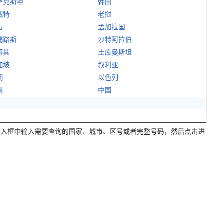
萨克斯坦
韩国
威特
老挝
古
孟加拉国
浦路斯
沙特阿拉伯
耳其
土库曼斯坦
加坡
叙利亚
朗
以色列
南
中国
输入框中输入需要查询的国家、城市、区号或者完整号码，然后点击进