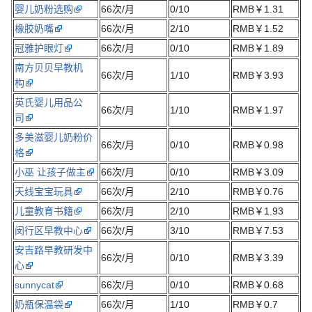
婴儿奶粉选购
66次/月
0/10
RMB￥1.31
橡胶奶嘴
66次/月
2/10
RMB￥1.52
冠雅护眼灯
66次/月
0/10
RMB￥1.89
南方贝贝早教机
66次/月
1/10
RMB￥3.93
构
英氏婴儿用品公
66次/月
1/10
RMB￥1.97
司
多美滋婴儿奶粉价
66次/月
0/10
RMB￥0.98
格
小巫 让孩子做主
66次/月
0/10
RMB￥3.09
天线宝宝玩具
66次/月
2/10
RMB￥0.76
儿童教育书籍
66次/月
2/10
RMB￥1.93
闵行区早教中心
66次/月
3/10
RMB￥7.53
安吉路早教研发中
66次/月
0/10
RMB￥3.39
心
sunnycat
66次/月
0/10
RMB￥0.68
奶瓶保温袋
66次/月
1/10
RMB￥0.7