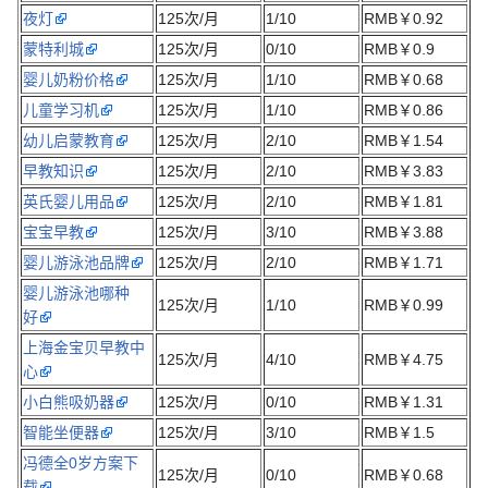
夜灯
125次/月
1/10
RMB￥0.92
蒙特利城
125次/月
0/10
RMB￥0.9
婴儿奶粉价格
125次/月
1/10
RMB￥0.68
儿童学习机
125次/月
1/10
RMB￥0.86
幼儿启蒙教育
125次/月
2/10
RMB￥1.54
早教知识
125次/月
2/10
RMB￥3.83
英氏婴儿用品
125次/月
2/10
RMB￥1.81
宝宝早教
125次/月
3/10
RMB￥3.88
婴儿游泳池品牌
125次/月
2/10
RMB￥1.71
婴儿游泳池哪种
125次/月
1/10
RMB￥0.99
好
上海金宝贝早教中
125次/月
4/10
RMB￥4.75
心
小白熊吸奶器
125次/月
0/10
RMB￥1.31
智能坐便器
125次/月
3/10
RMB￥1.5
冯德全0岁方案下
125次/月
0/10
RMB￥0.68
载