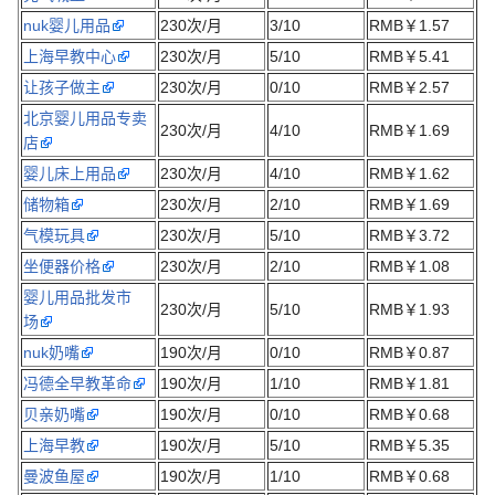
nuk婴儿用品
230次/月
3/10
RMB￥1.57
上海早教中心
230次/月
5/10
RMB￥5.41
让孩子做主
230次/月
0/10
RMB￥2.57
北京婴儿用品专卖
230次/月
4/10
RMB￥1.69
店
婴儿床上用品
230次/月
4/10
RMB￥1.62
储物箱
230次/月
2/10
RMB￥1.69
气模玩具
230次/月
5/10
RMB￥3.72
坐便器价格
230次/月
2/10
RMB￥1.08
婴儿用品批发市
230次/月
5/10
RMB￥1.93
场
nuk奶嘴
190次/月
0/10
RMB￥0.87
冯德全早教革命
190次/月
1/10
RMB￥1.81
贝亲奶嘴
190次/月
0/10
RMB￥0.68
上海早教
190次/月
5/10
RMB￥5.35
曼波鱼屋
190次/月
1/10
RMB￥0.68