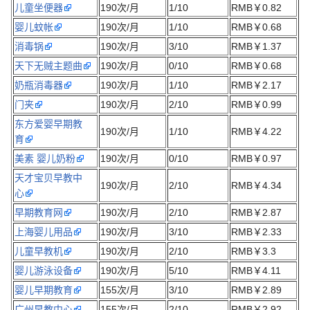
儿童坐便器
190次/月
1/10
RMB￥0.82
婴儿蚊帐
190次/月
1/10
RMB￥0.68
消毒锅
190次/月
3/10
RMB￥1.37
天下无贼主题曲
190次/月
0/10
RMB￥0.68
奶瓶消毒器
190次/月
1/10
RMB￥2.17
门夹
190次/月
2/10
RMB￥0.99
东方爱婴早期教
190次/月
1/10
RMB￥4.22
育
美素 婴儿奶粉
190次/月
0/10
RMB￥0.97
天才宝贝早教中
190次/月
2/10
RMB￥4.34
心
早期教育网
190次/月
2/10
RMB￥2.87
上海婴儿用品
190次/月
3/10
RMB￥2.33
儿童早教机
190次/月
2/10
RMB￥3.3
婴儿游泳设备
190次/月
5/10
RMB￥4.11
婴儿早期教育
155次/月
3/10
RMB￥2.89
广州早教中心
155次/月
2/10
RMB￥2.92