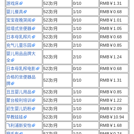
游戏床
52次/月
0/10
RMB￥1.31
婴儿餐具
52次/月
1/10
RMB￥0.68
宝宝夜晚哭闹
52次/月
0/10
RMB￥1.01
挂墙式坐便器
52次/月
1/10
RMB￥1.05
日本母乳榨片
52次/月
0/10
RMB￥0.68
充气儿童乐园
52次/月
2/10
RMB￥0.85
婴儿用品品牌大
52次/月
2/10
RMB￥1.24
全
日本母乳榨电影
52次/月
0/10
RMB￥0.68
合格的坐便器品
52次/月
0/10
RMB￥1.31
牌
丑丑婴儿用品
52次/月
1/10
RMB￥0.85
蒙台梭利培训
52次/月
1/10
RMB￥1.22
初生婴儿奶粉
52次/月
1/10
RMB￥2.09
早教娃娃
52次/月
0/10
RMB￥10.94
飞利浦新安怡
52次/月
1/10
RMB￥1.68
磨毛布
52次/月
1/10
RMB￥0.74