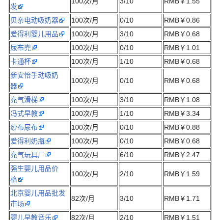
100次/月
3/10
RMB￥1.55
发
贝亲电动吸奶器
100次/月
0/10
RMB￥0.86
爱得利婴儿用品
100次/月
3/10
RMB￥0.68
尿布兜
100次/月
0/10
RMB￥1.01
卡通杯
100次/月
1/10
RMB￥0.68
新安怡手动吸奶
100次/月
0/10
RMB￥0.68
器
充气滑梯
100次/月
3/10
RMB￥1.08
冯式早教
100次/月
1/10
RMB￥3.34
纱布尿布
100次/月
0/10
RMB￥0.88
爱得利奶瓶
100次/月
0/10
RMB￥0.68
充气玩具厂
100次/月
6/10
RMB￥2.47
强生婴儿用品价
100次/月
2/10
RMB￥1.59
格
北京婴儿用品批发
82次/月
3/10
RMB￥1.71
市场
婴儿早教音乐
82次/月
2/10
RMB￥1.51