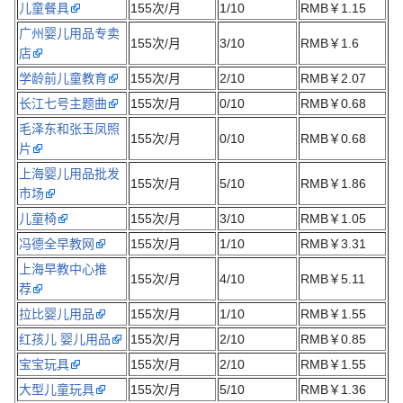
儿童餐具
155次/月
1/10
RMB￥1.15
广州婴儿用品专卖
155次/月
3/10
RMB￥1.6
店
学龄前儿童教育
155次/月
2/10
RMB￥2.07
长江七号主题曲
155次/月
0/10
RMB￥0.68
毛泽东和张玉凤照
155次/月
0/10
RMB￥0.68
片
上海婴儿用品批发
155次/月
5/10
RMB￥1.86
市场
儿童椅
155次/月
3/10
RMB￥1.05
冯德全早教网
155次/月
1/10
RMB￥3.31
上海早教中心推
155次/月
4/10
RMB￥5.11
荐
拉比婴儿用品
155次/月
1/10
RMB￥1.55
红孩儿 婴儿用品
155次/月
2/10
RMB￥0.85
宝宝玩具
155次/月
2/10
RMB￥1.55
大型儿童玩具
155次/月
5/10
RMB￥1.36