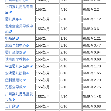
上海婴儿用品专卖
155次/月
4/10
RMB￥2.2
店
婴儿尿布
155次/月
2/10
RMB￥1.12
北京金宝贝早教中
155次/月
2/10
RMB￥3.6
心
奶瓶刷
155次/月
1/10
RMB￥1.21
北京早教中心
155次/月
3/10
RMB￥3.47
婴儿坐便器
155次/月
2/10
RMB￥0.94
读书郎早教机
155次/月
0/10
RMB￥0.68
中国婴儿用品网
155次/月
4/10
RMB￥1.73
安满婴儿奶粉
155次/月
0/10
RMB￥1.65
塑料整理箱
155次/月
6/10
RMB￥2.79
冯德全早教
155次/月
2/10
RMB￥2.75
广州婴儿用品批发
155次/月
4/10
RMB￥1.45
市场
贝儿欣
155次/月
0/10
RMB￥0.68