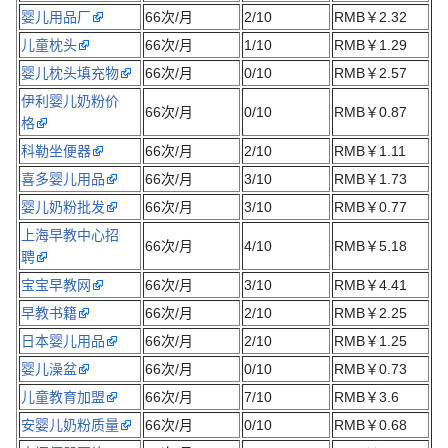
婴儿用品厂
66次/月
2/10
RMB￥2.32
儿童枕头
66次/月
1/10
RMB￥1.29
婴儿枕头填充物
66次/月
0/10
RMB￥2.57
伊利婴儿奶粉价
66次/月
0/10
RMB￥0.87
格
科勒坐便器
66次/月
2/10
RMB￥1.11
喜多婴儿用品
66次/月
3/10
RMB￥1.73
婴儿奶粉批发
66次/月
3/10
RMB￥0.77
上海早教中心招
66次/月
4/10
RMB￥5.18
聘
宝宝早教网
66次/月
3/10
RMB￥4.41
早教书籍
66次/月
2/10
RMB￥2.25
日本婴儿用品
66次/月
2/10
RMB￥1.25
婴儿澡盆
66次/月
0/10
RMB￥0.73
儿童教育加盟
66次/月
7/10
RMB￥3.6
安婴儿奶粉质量
66次/月
0/10
RMB￥0.68