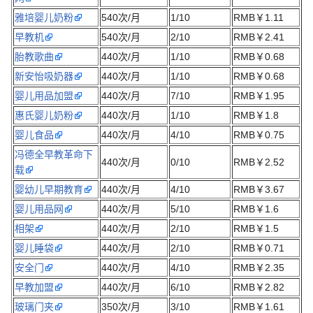
雅培婴儿奶粉
540次/月
1/10
RMB￥1.11
早教机
540次/月
2/10
RMB￥2.41
胎教歌曲
440次/月
1/10
RMB￥0.68
新安怡吸奶器
440次/月
1/10
RMB￥0.68
婴儿用品加盟
440次/月
7/10
RMB￥1.95
惠氏婴儿奶粉
440次/月
1/10
RMB￥1.8
婴儿食品
440次/月
4/10
RMB￥0.75
冯德全早教革命下
440次/月
0/10
RMB￥2.52
载
婴幼儿早期教育
440次/月
4/10
RMB￥3.67
婴儿用品网
440次/月
5/10
RMB￥1.6
相架
440次/月
2/10
RMB￥1.5
婴儿睡袋
440次/月
2/10
RMB￥0.71
安全门
440次/月
4/10
RMB￥2.35
早教加盟
440次/月
6/10
RMB￥2.82
玻璃门夹
350次/月
3/10
RMB￥1.61