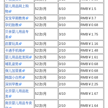
婴儿用品网上购
52次/月
6/10
RMB￥1.5
物
宝宝早期教育
52次/月
2/10
RMB￥3.7
孕妇胎教
52次/月
0/10
RMB￥0.68
贝亲婴儿用品专
52次/月
3/10
RMB￥1.75
卖
启蒙玩具
52次/月
2/10
RMB￥1.16
卡通手机绳
52次/月
2/10
RMB￥1.48
婴儿用品批发网
52次/月
5/10
RMB￥1.61
哺乳姿势
52次/月
0/10
RMB￥0.68
保儿加营素
52次/月
0/10
RMB￥0.68
韩国小白熊
52次/月
0/10
RMB￥0.68
深圳早教
52次/月
2/10
RMB￥2.25
北京婴儿用品批
52次/月
4/10
RMB￥1.67
发
南京婴儿用品专卖
52次/月
2/10
RMB￥1.64