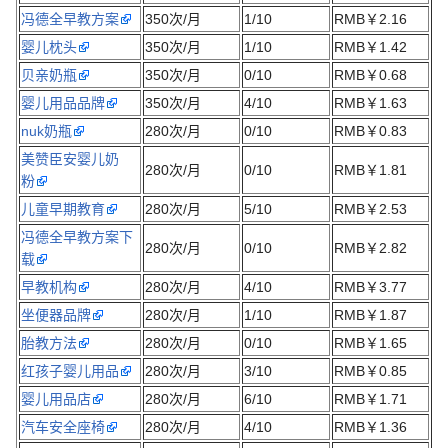
冯德全早教方案
350次/月
1/10
RMB￥2.16
婴儿枕头
350次/月
1/10
RMB￥1.42
贝亲奶瓶
350次/月
0/10
RMB￥0.68
婴儿用品品牌
350次/月
4/10
RMB￥1.63
nuk奶瓶
280次/月
0/10
RMB￥0.83
美赞臣安婴儿奶
280次/月
0/10
RMB￥1.81
粉
儿童早期教育
280次/月
5/10
RMB￥2.53
冯德全早教方案下
280次/月
0/10
RMB￥2.82
载
早教机构
280次/月
4/10
RMB￥3.77
坐便器品牌
280次/月
1/10
RMB￥1.87
胎教方法
280次/月
0/10
RMB￥1.65
红孩子婴儿用品
280次/月
3/10
RMB￥0.85
婴儿用品店
280次/月
6/10
RMB￥1.71
汽车安全座椅
280次/月
4/10
RMB￥1.36