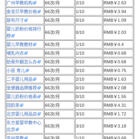
广州早教机构
66次/月
2/10
RMB￥2.63
金宝贝早教价格
66次/月
1/10
RMB￥3.94
尿布尺寸
66次/月
0/10
RMB￥1.09
婴儿奶粉价格排行
66次/月
0/10
RMB￥2.03
榜
婴儿早教教材
66次/月
1/10
RMB￥4.4
哺乳内衣
66次/月
1/10
RMB￥0.68
肋骨外翻怎么办
66次/月
0/10
RMB￥0.68
小巫 育儿
66次/月
0/10
RMB￥0.75
二手婴儿用品
66次/月
2/10
RMB￥1.63
坐便器品牌推荐
66次/月
0/10
RMB￥2.08
婴儿奶粉价格表
66次/月
0/10
RMB￥1.55
回奶茶
66次/月
0/10
RMB￥4.31
北京婴儿用品店
66次/月
3/10
RMB￥1.72
东方爱婴早教中心
66次/月
3/10
RMB￥3.18
北京
苏州早教
66次/月
1/10
RMB￥0.68