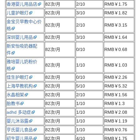
香港婴儿用品店
82次/月
2/10
RMB￥1.75
儿童护眼灯
82次/月
3/10
RMB￥1.82
金宝贝早教中心价
82次/月
2/10
RMB￥3.15
格
深圳婴儿用品
82次/月
3/10
RMB￥1.64
新安怡吸奶器配
82次/月
0/10
RMB￥0.68
件
雅培婴儿奶粉价
82次/月
1/10
RMB￥1.03
格
佳生护眼灯
82次/月
0/10
RMB￥2.26
上海早教机构
82次/月
5/10
RMB￥5.32
水晶相架
82次/月
2/10
RMB￥1.56
胎教书
82次/月
1/10
RMB￥1.3
adhd 多动症
82次/月
1/10
RMB￥2.08
婴儿沐浴露
82次/月
1/10
RMB￥1.19
亨氏婴儿食品
82次/月
1/10
RMB￥0.76
初生婴儿用品
82次/月
4/10
RMB￥1.75