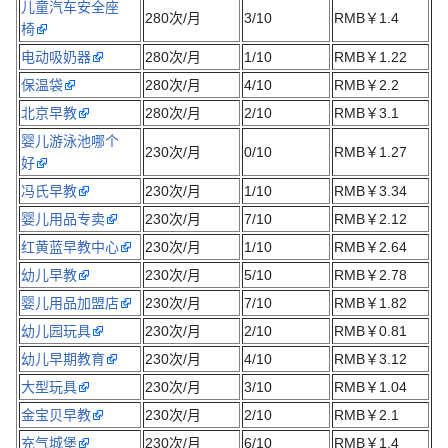
儿童汽车安全座
280次/月
3/10
RMB￥1.4
椅
电动吸奶器
280次/月
1/10
RMB￥1.22
保温袋
280次/月
4/10
RMB￥2.2
北京早教
280次/月
2/10
RMB￥3.1
婴儿游泳池哪个
230次/月
0/10
RMB￥1.27
好
冯氏早教
230次/月
1/10
RMB￥3.34
婴儿用品专卖
230次/月
7/10
RMB￥2.12
红黄蓝早教中心
230次/月
1/10
RMB￥2.64
幼儿早教
230次/月
5/10
RMB￥2.78
婴儿用品加盟店
230次/月
7/10
RMB￥1.82
幼儿园玩具
230次/月
2/10
RMB￥0.81
幼儿早期教育
230次/月
4/10
RMB￥3.12
大型玩具
230次/月
3/10
RMB￥1.04
金宝贝早教
230次/月
2/10
RMB￥2.1
充气城堡
230次/月
6/10
RMB￥1.4