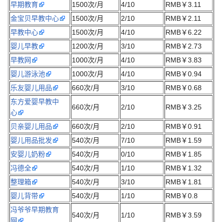
早期教育
1500次/月
4/10
RMB￥3.11
金宝贝早教中心
1500次/月
2/10
RMB￥2.11
早教中心
1500次/月
4/10
RMB￥6.22
婴儿早教
1200次/月
3/10
RMB￥2.73
早教网
1000次/月
4/10
RMB￥3.83
婴儿游泳池
1000次/月
4/10
RMB￥0.94
乐友婴儿用品
660次/月
3/10
RMB￥0.68
东方爱婴早教中
660次/月
2/10
RMB￥3.25
心
贝亲婴儿用品
660次/月
2/10
RMB￥0.91
婴儿用品批发
540次/月
7/10
RMB￥1.59
安婴儿奶粉
540次/月
0/10
RMB￥1.85
冯德全
540次/月
1/10
RMB￥1.32
整理箱
540次/月
3/10
RMB￥1.81
婴儿背带
540次/月
1/10
RMB￥0.8
冯爷爷早期教育
540次/月
1/10
RMB￥3.59
网