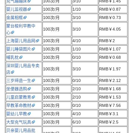
充气蹦蹦床
100次/月
3/10
RMB￥1.45
婴儿监视器
100次/月
1/10
RMB￥0.87
金属相框
100次/月
3/10
RMB￥0.73
蒙台梭利早教中
100次/月
3/10
RMB￥4.05
心
上海婴儿用品网
100次/月
4/10
RMB￥2
婴儿睡袋图片
100次/月
1/10
RMB￥1.07
哺乳枕
100次/月
0/10
RMB￥0.68
深圳婴儿用品专卖
100次/月
3/10
RMB￥1.97
店
三岁缔造一生
100次/月
0/10
RMB￥2.12
坐便器选购
100次/月
2/10
RMB￥1.68
儿童启蒙教育
100次/月
2/10
RMB￥1.53
早教革命教材
100次/月
0/10
RMB￥7.56
婴幼儿早教
100次/月
4/10
RMB￥3.1
大型充气玩具
100次/月
6/10
RMB￥2.5
贝亲婴儿用品批