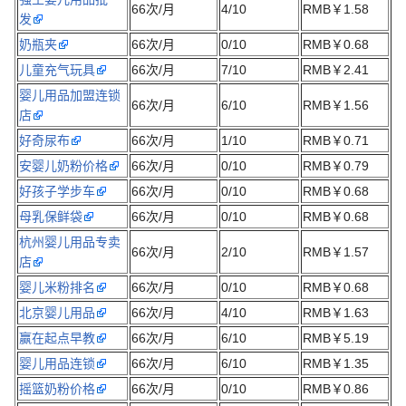
66次/月
4/10
RMB￥1.58
发
奶瓶夹
66次/月
0/10
RMB￥0.68
儿童充气玩具
66次/月
7/10
RMB￥2.41
婴儿用品加盟连锁
66次/月
6/10
RMB￥1.56
店
好奇尿布
66次/月
1/10
RMB￥0.71
安婴儿奶粉价格
66次/月
0/10
RMB￥0.79
好孩子学步车
66次/月
0/10
RMB￥0.68
母乳保鲜袋
66次/月
0/10
RMB￥0.68
杭州婴儿用品专卖
66次/月
2/10
RMB￥1.57
店
婴儿米粉排名
66次/月
0/10
RMB￥0.68
北京婴儿用品
66次/月
4/10
RMB￥1.63
赢在起点早教
66次/月
6/10
RMB￥5.19
婴儿用品连锁
66次/月
6/10
RMB￥1.35
摇篮奶粉价格
66次/月
0/10
RMB￥0.86