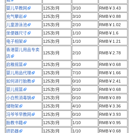
婴儿早教网
125次/月
3/10
RMB￥3.43
充气攀岩
125次/月
3/10
RMB￥0.88
儿童游泳池
125次/月
2/10
RMB￥1.02
坐便器尺寸
125次/月
1/10
RMB￥1.6
电子相架
125次/月
1/10
RMB￥1.21
香港婴儿用品专卖
125次/月
2/10
RMB￥2.78
店
启稚摇篮
125次/月
0/10
RMB￥0.68
婴儿用品代理
125次/月
7/10
RMB￥1.66
如何进行胎教
125次/月
0/10
RMB￥2.41
婴儿摇篮
125次/月
0/10
RMB￥0.68
小白熊消毒锅
125次/月
0/10
RMB￥0.89
储物架
125次/月
4/10
RMB￥3.36
冯爷爷早教网
125次/月
0/10
RMB￥3.93
胎教书籍
125次/月
1/10
RMB￥0.95
挤奶器
125次/月
1/10
RMB￥0.68