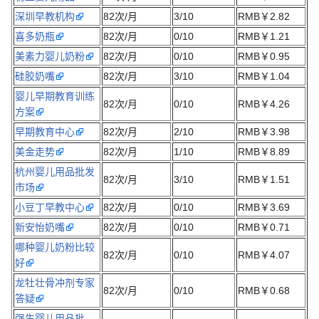
深圳早教机构
82次/月
3/10
RMB￥2.82
喜多奶瓶
82次/月
0/10
RMB￥1.21
美素力婴儿奶粉
82次/月
0/10
RMB￥0.95
硅胶奶嘴
82次/月
3/10
RMB￥1.04
婴儿早期教育训练
82次/月
0/10
RMB￥4.26
方案
早期教育中心
82次/月
2/10
RMB￥3.98
美金走势
82次/月
1/10
RMB￥8.89
杭州婴儿用品批发
82次/月
3/10
RMB￥1.51
市场
小豆丁早教中心
82次/月
0/10
RMB￥3.69
新安怡奶嘴
82次/月
0/10
RMB￥0.71
哪种婴儿奶粉比较
82次/月
0/10
RMB￥4.07
好
龙牡壮骨冲剂专家
82次/月
0/10
RMB￥0.68
答疑
强生婴儿用品批