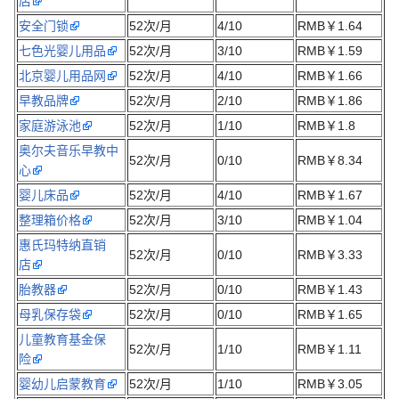
店
安全门锁
52次/月
4/10
RMB￥1.64
七色光婴儿用品
52次/月
3/10
RMB￥1.59
北京婴儿用品网
52次/月
4/10
RMB￥1.66
早教品牌
52次/月
2/10
RMB￥1.86
家庭游泳池
52次/月
1/10
RMB￥1.8
奥尔夫音乐早教中
52次/月
0/10
RMB￥8.34
心
婴儿床品
52次/月
4/10
RMB￥1.67
整理箱价格
52次/月
3/10
RMB￥1.04
惠氏玛特纳直销
52次/月
0/10
RMB￥3.33
店
胎教器
52次/月
0/10
RMB￥1.43
母乳保存袋
52次/月
0/10
RMB￥1.65
儿童教育基金保
52次/月
1/10
RMB￥1.11
险
婴幼儿启蒙教育
52次/月
1/10
RMB￥3.05