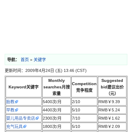
导航：
首页
»
关键字
更新时间：2009年4月24日 (五) 13:46 (CST)
Monthly
Suggested
Competition
Keyword关键字
searches月搜
bid建议出价
竞争程度
索量
（元）
胎教
5400次/月
2/10
RMB￥9.39
早教
4400次/月
5/10
RMB￥5.24
婴儿用品专卖店
2300次/月
7/10
RMB￥1.62
充气玩具
1800次/月
5/10
RMB￥2.09