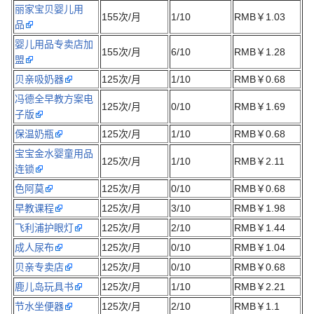
丽家宝贝婴儿用
155次/月
1/10
RMB￥1.03
品
婴儿用品专卖店加
155次/月
6/10
RMB￥1.28
盟
贝亲吸奶器
125次/月
1/10
RMB￥0.68
冯德全早教方案电
125次/月
0/10
RMB￥1.69
子版
保温奶瓶
125次/月
1/10
RMB￥0.68
宝宝金水婴童用品
125次/月
1/10
RMB￥2.11
连锁
色阿莫
125次/月
0/10
RMB￥0.68
早教课程
125次/月
3/10
RMB￥1.98
飞利浦护眼灯
125次/月
2/10
RMB￥1.44
成人尿布
125次/月
0/10
RMB￥1.04
贝亲专卖店
125次/月
0/10
RMB￥0.68
鹿儿岛玩具书
125次/月
1/10
RMB￥2.21
节水坐便器
125次/月
2/10
RMB￥1.1