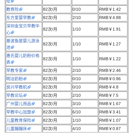
址
教育险
82次/月
0/10
RMB￥1.42
东方爱婴早教
82次/月
2/10
RMB￥4.88
深圳金宝贝早教中
82次/月
1/10
RMB￥1.91
心
曼波鱼屋婴儿游泳
82次/月
1/10
RMB￥1.27
池
惠氏婴儿奶粉价格
82次/月
1/10
RMB￥1.22
表
早教专家
82次/月
2/10
RMB￥2.46
明冶奶粉
82次/月
0/10
RMB￥0.86
良兴早教机
82次/月
0/10
RMB￥4.8
早教论坛
82次/月
2/10
RMB￥7.5
广州婴儿用品
82次/月
3/10
RMB￥1.67
早教中心加盟
82次/月
6/10
RMB￥3.41
儿童教育保险
82次/月
1/10
RMB￥1.07
儿童蹦蹦床
82次/月
4/10
RMB￥0.87