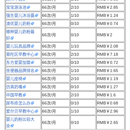
宝宝游泳池
66次/月
2/10
RMB￥2.85
强生婴儿沐浴露
66次/月
1/10
RMB￥1.24
澳优婴儿奶粉
66次/月
0/10
RMB￥0.74
哪种婴儿奶粉最
66次/月
0/10
RMB￥2
好
婴儿玩具品牌
66次/月
1/10
RMB￥2.08
普陀区早教中心
66次/月
2/10
RMB￥7.18
东方爱婴加盟
66次/月
0/10
RMB￥0.72
坐便器品牌排名
66次/月
1/10
RMB￥1.65
婴儿座椅
66次/月
2/10
RMB￥1.19
仿真奶嘴
66次/月
0/10
RMB￥1.27
中国早教
66次/月
2/10
RMB￥1.6
尿布疹怎么办
66次/月
0/10
RMB￥0.68
爱尔贝早教中心
66次/月
1/10
RMB￥2.96
婴儿奶粉比较大
66次/月
0/10
RMB￥2.65
全