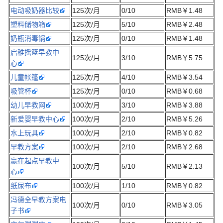
电动吸奶器比较
125次/月
0/10
RMB￥1.48
塑料储物箱
125次/月
5/10
RMB￥2.48
奶瓶消毒锅
125次/月
0/10
RMB￥1.48
启稚摇篮早教中
125次/月
3/10
RMB￥5.75
心
儿童帐篷
125次/月
4/10
RMB￥3.54
吸管杯
125次/月
0/10
RMB￥0.68
幼儿早教网
100次/月
3/10
RMB￥3.88
新爱婴早教中心
100次/月
2/10
RMB￥5.26
水上玩具
100次/月
2/10
RMB￥0.82
早教方案
100次/月
2/10
RMB￥2.68
赢在起点早教中
100次/月
5/10
RMB￥2.13
心
纸尿布
100次/月
1/10
RMB￥0.82
冯德全早教方案电
100次/月
0/10
RMB￥3.05
子书