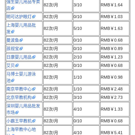
强生婴儿用品专卖
82次/月
3/10
RMB￥1.64
店
明可达护眼灯
82次/月
0/10
RMB￥1.03
上海婴儿用品批
82次/月
5/10
RMB￥1.63
发
曼波鱼
82次/月
0/10
RMB￥0.68
孩视宝
82次/月
0/10
RMB￥0.89
日康婴儿用品
82次/月
2/10
RMB￥1.23
艾贝
82次/月
0/10
RMB￥0.68
马博士婴儿游泳
82次/月
1/10
RMB￥0.98
池
南京早教中心
82次/月
1/10
RMB￥2.48
北京早教机构
82次/月
3/10
RMB￥2.73
深圳婴儿用品批发
82次/月
4/10
RMB￥1.33
市场
小霸王早教机
82次/月
0/10
RMB￥0.68
上海早教中心地
82次/月
4/10
RMB￥5.41