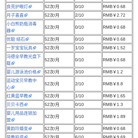
良亮护眼灯
52次/月
0/10
RMB￥0.68
月子喜喜
52次/月
2/10
RMB￥2.72
小白熊奶瓶消毒
52次/月
0/10
RMB￥0.68
器
优聪 结石
52次/月
0/10
RMB￥0.68
一岁宝宝玩具
52次/月
1/10
RMB￥1.52
冯德全早教光盘下
52次/月
0/10
RMB￥0.68
载
婴儿游泳池价格
52次/月
3/10
RMB￥1.2
运动宝贝早教中
52次/月
2/10
RMB￥8.8
心
红黄蓝早教
52次/月
1/10
RMB￥1.65
贝贝卡西
52次/月
0/10
RMB￥1.3
婴儿用品连锁加
52次/月
6/10
RMB￥1.89
盟
黄韵玲婚变
52次/月
0/10
RMB￥0.68
早教投资
52次/月
6/10
RMB￥9.69