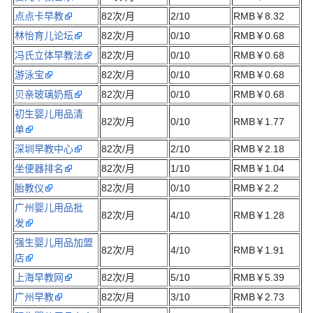
点点卡早教
82次/月
2/10
RMB￥8.32
林怡育儿论坛
82次/月
0/10
RMB￥0.68
冯氏立体早教法
82次/月
0/10
RMB￥0.68
游泳宝
82次/月
0/10
RMB￥0.68
贝亲玻璃奶瓶
82次/月
0/10
RMB￥0.68
初生婴儿用品清
82次/月
0/10
RMB￥1.77
单
深圳早教中心
82次/月
2/10
RMB￥2.18
坐便器排名
82次/月
1/10
RMB￥1.04
胎教仪
82次/月
0/10
RMB￥2.2
广州婴儿用品批
82次/月
4/10
RMB￥1.28
发
强生婴儿用品加盟
82次/月
4/10
RMB￥1.91
店
上海早教网
82次/月
5/10
RMB￥5.39
广州早教
82次/月
3/10
RMB￥2.73