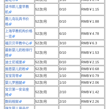
读书郎儿童早教
52次/月
0/10
RMB￥1.15
机
鹿儿岛玩具书价
52次/月
0/10
RMB￥1.88
格
上海早教机构价格
52次/月
6/10
RMB￥4.78
一览
福贝贝早教中心
52次/月
3/10
RMB￥6.3
最新婴儿奶粉排行
52次/月
0/10
RMB￥1.53
榜
迪士尼城堡
52次/月
0/10
RMB￥2.15
施恩婴儿奶粉
52次/月
0/10
RMB￥0.68
宝宝背带
52次/月
1/10
RMB￥0.79
婴儿罗圈腿
52次/月
1/10
RMB￥2.06
宝贝第一安全座
52次/月
2/10
RMB￥1.42
椅
数码相架
52次/月
2/10
RMB￥2.26
强生婴儿用品代