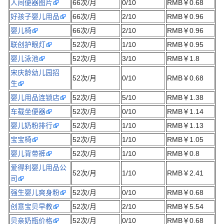
人间便器图片
66次/月
0/10
RMB￥0.68
好孩子婴儿用品
66次/月
2/10
RMB￥0.96
婴儿椅
66次/月
2/10
RMB￥0.96
联创护眼灯
52次/月
1/10
RMB￥0.95
婴儿泳池
52次/月
3/10
RMB￥1.8
宋庆龄幼儿园招
52次/月
0/10
RMB￥0.68
生
婴儿用品连锁店
52次/月
5/10
RMB￥1.38
车载坐便器
52次/月
0/10
RMB￥1.14
婴儿奶粉排行
52次/月
1/10
RMB￥1.13
宝宝椅
52次/月
1/10
RMB￥1.05
婴儿背带裤
52次/月
1/10
RMB￥0.8
爱得利婴儿用品公
52次/月
1/10
RMB￥2.41
司
强生婴儿爽身粉
52次/月
0/10
RMB￥0.68
创意宝贝早教
52次/月
2/10
RMB￥5.54
贝亲奶瓶价格
52次/月
0/10
RMB￥0.68