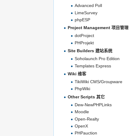
Advanced Poll
LimeSurvey
phpESP
Project Management 项目管理
dotProject
PHProjekt
Site Builders 建站系统
Soholaunch Pro Edition
Templates Express
Wiki 维客
TikiWiki CMS/Groupware
PhpWiki
Other Scripts 其它
Dew-NewPHPLinks
Moodle
Open-Realty
OpenX
PHPauction