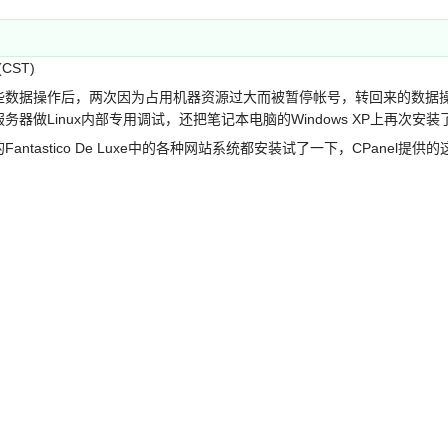
(CST)
据操作后，两次因为占用机器资源过大而被暂停帐号，转回来的数据操
做Linux内部专用调试，还把笔记本电脑的Windows XP上再次安装了A
astico De Luxe中的各种网站系统都安装试了一下，CPanel提
：