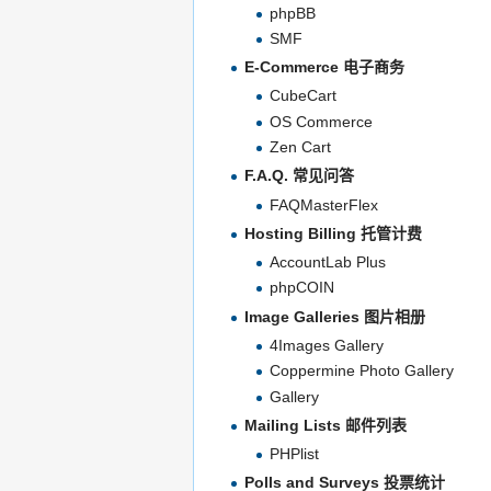
phpBB
SMF
E-Commerce 电子商务
CubeCart
OS Commerce
Zen Cart
F.A.Q. 常见问答
FAQMasterFlex
Hosting Billing 托管计费
AccountLab Plus
phpCOIN
Image Galleries 图片相册
4Images Gallery
Coppermine Photo Gallery
Gallery
Mailing Lists 邮件列表
PHPlist
Polls and Surveys 投票统计