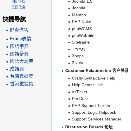
Joomla 1.5
固定链接
页面信息
Joomla
Mambo
快捷导航
PHP-Nuke
phpWCMS
IP查询🔍
phpWebSite
Emoji表情
Siteframe
國語字典
TYPO3
國語辭典
Xoops
國語大詞典
Zikula
成語典
Customer Relationship 客户关系
台灣數據集
Crafty Syntax Live Help
香港數據集
Help Center Live
osTicket
PerlDesk
PHP Support Tickets
Support Logic Helpdesk
Support Services Manager
Discussion Boards 论坛