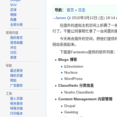
Google
SUV
导航：
首页
»
日志
足球
德国
--
James Qi
2010年3月12日 (五) 18:14 
西藏
全部分类
在国外的虚拟主机空间上折腾了一些数
行了。干脆让同事帮忙拿了一台闲置的服务器
常用内容
我的首页
今天再去国外的空间，把他们提供的Fant
常用收藏
网站系统起来。
评论
下面是Fantastico提供的软件列表
日历
表情
Blogs 博客
导航
b2evolution
最近更改
Nucleus
随机页面
WordPress
帮助
Classifieds 分类信息
广告服务
Noahs Classifieds
工具
链入页面
Content Management 内容管理
相关更改
Drupal
特殊页面
Geeklog
打印版本