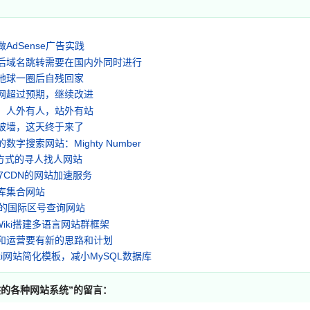
AdSense广告实践
后域名跳转需要在国内外同时进行
地球一圈后自残回家
网超过预期，继续改进
，人外有人，站外有站
被墙，这天终于来了
数字搜索网站：Mighty Number
i方式的寻人找人网站
7CDN的网站加速服务
库集合网站
言的国际区号查询网站
aWiki搭建多语言网站群框架
和运营要有新的思路和计划
Wiki网站简化模板，减小MySQL数据库
o提供的各种网站系统
”的留言：