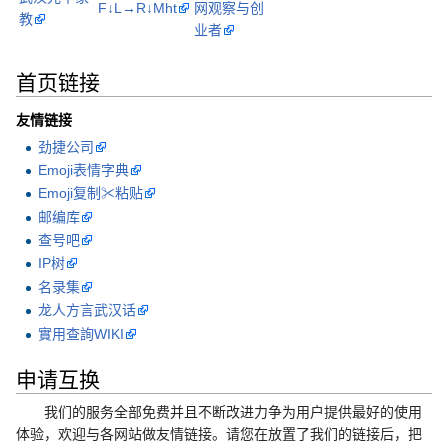
F↓L→R↓Mht
网观察与创
教
业者
首页链接
友情链接
劲捷公司
Emoji表情字典
Emoji复制✂粘贴
邮编库
查号吧
IP树
名录集
龙人方言武汉话
實用查詢WIKI
申请互换
我们的服务全部免费并且不断改进力争为用户提供最好的使用
体验，欢迎与各网站做友情链接。请您在放置了我们的链接后，把