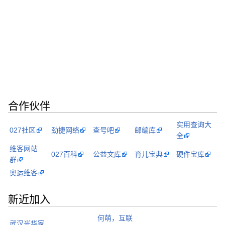
合作伙伴
实用查询大
027社区
劲捷网络
查号吧
邮编库
全
维客网站
027百科
公益文库
育儿宝典
硬件宝库
群
奥运维客
新近加入
何萌，互联
武汉光华家