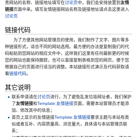
贵网站的名称、链接地址填写在
讨论页
中，我们会安排放置到
友情
链接
页面中来。填写友情链接网站名称及链接地址请点击这里进入
讨论页
链接代码
为了方便其他网站管理员的使用，我们制作了文字、图片等多
种链接形式，适合不同的网站选用。最方便的办法是复制我们的代
码粘贴到您网站的相应文件中，这样我们这里有任何最新更的时候
您的网站也能保持跟踪，也可以直接复制表格到您的网页，便于您
根据自己的页面进行适当的调整。本站链接形式演示及代码获取请
看
链接代码
。
其它说明
联系申请请在
讨论页
进行，为了避免乱发垃圾网址者，我们保护
了
友情链接
和
Template:友情链接
页面，需要本站管理员才能添
加、修改其中的信息；
首页上显示的友情链接
Template:友情链接
要求主题与本站有类
似或者互补、内容质量高、浏览量大，具体请与本站管理员联
系；