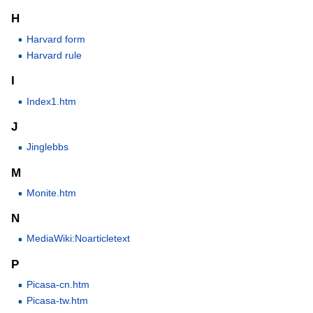
H
Harvard form
Harvard rule
I
Index1.htm
J
Jinglebbs
M
Monite.htm
N
MediaWiki:Noarticletext
P
Picasa-cn.htm
Picasa-tw.htm