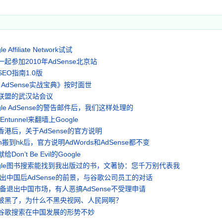
 Affiliate Network试试
起参加2010年AdSense北京站
EO指南1.0版
le AdSense实战宝典》按时面世
联盟的武汉站会议
gle AdSense的警告邮件后，我们这样处理的
ntunnel来翻墙上Google
港后，关于AdSense的官方说明
.cn搬到hk后，官方说明AdWords和AdSense都不变
on’t Be Evil的Google
ogle图书搜索能找到我出版过的书，文著协：您千万别代表我
e退出中国后AdSense的前景，与谷歌公司员工的对话
e准备退出中国市场，有人恶搞AdSense不受理申请
被黑了，为什么不黑央视网、人民网啊？
谷歌搜索在中国发展的形势不妙