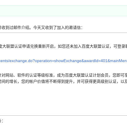
收到过邮件介绍。今天又收到了加入的邀请信：
日，百度大联盟认证申请兑换重新开启，如您还未加入百度大联盟认证，可登
ness/cents/exchange.do?operation=showExchange&awardId=401&main
网站、软件的认证等级标准，成为百度大联盟认证计划会员，您即可享受
时间的增长，您的帐户价值将不断得到提升，并可获得更高级别认证，以
条：