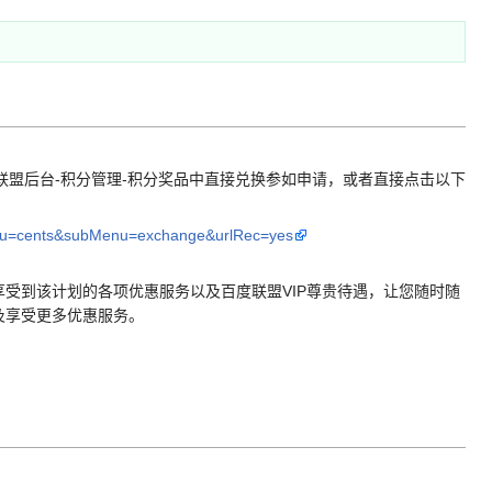
录联盟后台-积分管理-积分奖品中直接兑换参如申请，或者直接点击以下
Menu=cents&subMenu=exchange&urlRec=yes
到该计划的各项优惠服务以及百度联盟VIP尊贵待遇，让您随时随
及享受更多优惠服务。