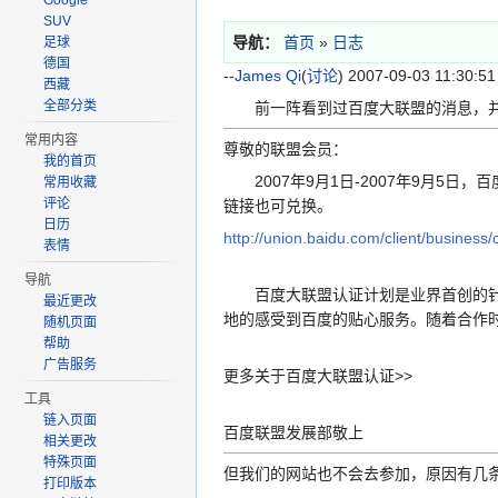
Google
SUV
导航：
首页
»
日志
足球
德国
--
James Qi
(
讨论
) 2007-09-03 11:30:51
西藏
全部分类
前一阵看到过百度大联盟的消息，并
常用内容
尊敬的联盟会员：
我的首页
2007年9月1日-2007年9月5
常用收藏
评论
链接也可兑换。
日历
http://union.baidu.com/client/busi
表情
导航
百度大联盟认证计划是业界首创的针对
最近更改
地的感受到百度的贴心服务。随着合作
随机页面
帮助
广告服务
更多关于百度大联盟认证>>
工具
链入页面
百度联盟发展部敬上
相关更改
特殊页面
但我们的网站也不会去参加，原因有几
打印版本