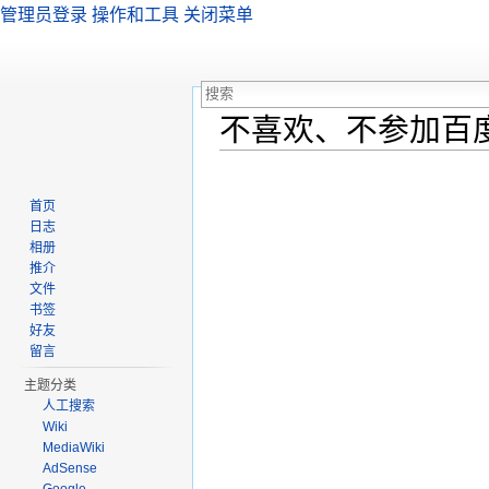
管理员登录
操作和工具
关闭菜单
不喜欢、不参加百
跳转至：
导航
、
搜索
首页
日志
相册
推介
文件
书签
好友
留言
主题分类
人工搜索
Wiki
MediaWiki
AdSense